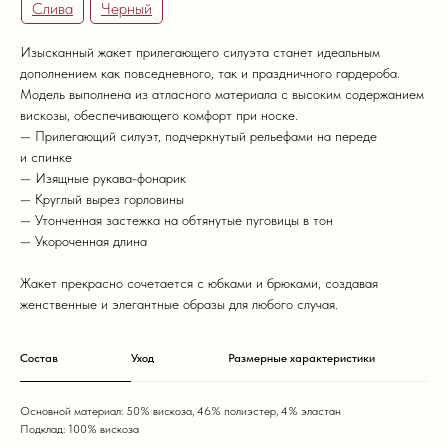
Слива
Черный
Изысканный жакет прилегающего силуэта станет идеальным
дополнением как повседневного, так и праздничного гардероба.
Модель выполнена из атласного материала с высоким содержанием
вискозы, обеспечивающего комфорт при носке.
— Прилегающий силуэт, подчеркнутый рельефами на переде
и спинке
— Изящные рукава-фонарик
— Круглый вырез горловины
— Утонченная застежка на обтянутые пуговицы в тон
— Укороченная длина
Жакет прекрасно сочетается с юбками и брюками, создавая
женственные и элегантные образы для любого случая.
Состав
Уход
Размерные характеристики
Основной материал: 50% вискоза, 46% полиэстер, 4% эластан
Подклад: 100% вискоза