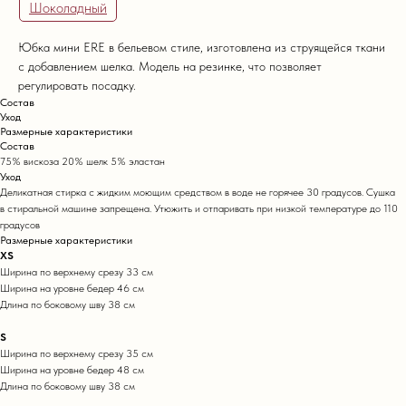
Шоколадный
Юбка мини ERE в бельевом стиле, изготовлена из струящейся ткани
с добавлением шелка. Модель на резинке, что позволяет
регулировать посадку.
Состав
Уход
Размерные характеристики
Состав
75% вискоза 20% шелк 5% эластан
Уход
Деликатная стирка с жидким моющим средством в воде не горячее 30 градусов. Сушка
в стиральной машине запрещена. Утюжить и отпаривать при низкой температуре до 110
градусов
Размерные характеристики
XS
Ширина по верхнему срезу 33 см
Ширина на уровне бедер 46 см
Длина по боковому шву 38 см
S
Ширина по верхнему срезу 35 см
Ширина на уровне бедер 48 см
Длина по боковому шву 38 см