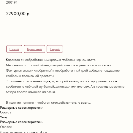
200194
22900,00
р.
Купить
Синий
Кремовый
Серый
Кардиган с необработанным краем в глубоком черном цвете.
Мы связали тот самый айтем, который хочется надевать снова и снова.
Фактурная вязка и «небрежный» необработанный край добавляет ощущение
свободы и правильной простоты.
Это именно тот элемент одежды, который не надо особо продумывать - он
сработает с любимой футболкой, джинсами или платьем. А в прохладные летние
вечера просто накиньте на плечи.
В наличии немного - чтобы он стал действительно вашим!
Размерные характеристики
Состав
Уход
Размерные характеристики
Onesize
Длина изделия по спинке 54 см