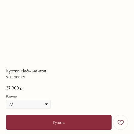
Куртка «leà» ментол
SKU:
200121
37 900
р.
Размер
Купить