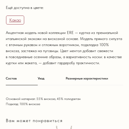
Ещё доступна в цвете:
Какао
Акцентная модель новой коллекции ERE — куртка из премиальной
итальянской экокожи на вискозной основе. Модель прямого силуэта
с втачным рукавом и отложным воротником, подкладка 100%
вискоза, застежка на пуговицы. Цвет ментол добавит свежести
в повседневные осенние образы, а вариативность носки: в качестве
куртки или жакета, — добавит гардеробу практичности.
Состав
Уход
Размерные характеристики
Основной материал: 55% вискоза, 45% полиуретан
Подклад: 100% вискоза
Вам может понравиться