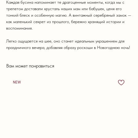
Каждая бусина напоминает те драгоценные моменты, когда мы с
трепетом доставали хрусталь наших мам или бабушек, ценя его
тонкий блеск и особенную магию. А винтажный серебряный замок —
как маленький секрет из прошлого, бережно хранящий истории и
воспоминания.
Легко ощущается на шее, оно станет идеальным украшением для
праздничного вечера, добавляя образу роскоши в Новогоднюю ночь!
Вам может понравиться
NEW