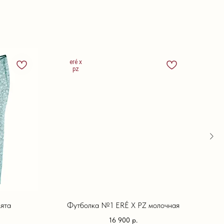
eré x
N
pz
ята
Футболка №1 ERÉ X PZ молочная
16 900
р.