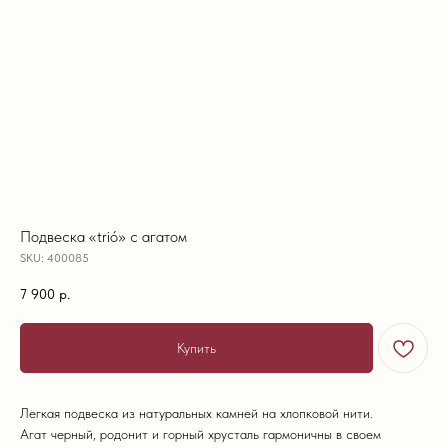
Подвеска «trió» с агатом
SKU:
400085
7 900
р.
Купить
Легкая подвеска из натуральных камней на хлопковой нити.
Агат черный, родонит и горный хрусталь гармоничны в своем