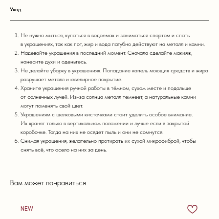
Уход
Не нужно мыться, купаться в водоемах и заниматься спортом и спать
в украшениях, так как пот, жир и вода пагубно действуют на металл и камни.
Надевайте украшения в последний момент. Сначала сделайте макияж,
нанесите духи и оденьтесь.
Не делайте уборку в украшениях. Попадание капель моющих средств и жира
разрушает металл и ювелирное покрытие.
Храните украшения ручной работы в тёмном, сухом месте и подальше
от солнечных лучей. Из-за солнца металл темнеет, а натуральные камни
могут поменять свой цвет.
Украшениям с шелковыми кисточками стоит уделить особое внимание.
Их хранят только в вертикальном положении и лучше если в закрытой
коробочке. Тогда на них не осядет пыль и они не сомнутся.
Снимая украшения, желательно протирать их сухой микрофиброй, чтобы
снять всё, что осело на них за день.
Вам может понравиться
NEW