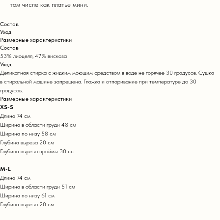
том числе как платье мини.
Состав
Уход
Размерные характеристики
Состав
53% лиоцелл, 47% вискоза
Уход
Деликатная стирка с жидким моющим средством в воде не горячее 30 градусов. Сушка
в стиральной машине запрещена. Глажка и отпаривание при температуре до 30
градусов.
Размерные характеристики
XS-S
Длина 74 см
Ширина в области груди 48 см
Ширина по низу 58 см
Глубина выреза 20 см
Глубина выреза проймы 30 сс
M-L
Длина 74 см
Ширина в области груди 51 см
Ширина по низу 61 см
Глубина выреза 20 см