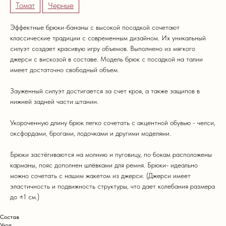
Томат
Черные
Эффектные брюки-бананы с высокой посадкой сочетают
классические традиции с современным дизайном. Их уникальный
силуэт создает красивую игру объемов. Выполнено из мягкого
джерси с вискозой в составе. Модель брюк с посадкой на талии
имеет достаточно свободный объем.
Зауженный силуэт достигается за счет кроя, а также защипов в
нижней задней части штанин.
Укороченную длину брюк легко сочетать с акцентной обувью - челси,
оксфордами, брогами, лодочками и другими моделями.
Брюки застёгиваются на молнию и пуговицу, по бокам расположены
карманы, пояс дополнен шлёвками для ремня. Брюки- идеально
можно сочетать с нашим жакетом из джерси. (Джерси имеет
эластичность и подвижность структуры, что дает колебания размера
до ±1 см.)
Состав
Уход